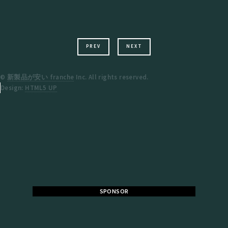
PREV
NEXT
©
新製品が安い franche
Inc. All rights reserved.
Design:
HTML5 UP
SPONSOR